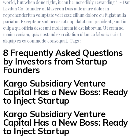
world, but when done right, it can be incredibly rewarding.” ~ Dan
Levitan Co-founder of Maveron Duis aute irure dolor in
reprehenderit in voluptate velit esse cillum dolore eu fugiat nulla
pariatur. Excepteur sint occaecat cupidatat non proident, sunt in
culpa qui officia deserunt mollit anim id est laborum. Ut enim ad
minim veniam, quis nostrud exercitation ullamco laboris nisi ut
aliquip ex ea commodo consequat. Tags :
8 Frequently Asked Questions
by Investors from Startup
Founders
Kargo Subsidiary Venture
Capital Has a New Boss: Ready
to Inject Startup
Kargo Subsidiary Venture
Capital Has a New Boss: Ready
to Inject Startup