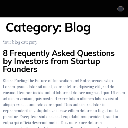
Category:
Blog
Your blog category
8 Frequently Asked Questions
by Investors from Startup
Founders
Share Fueling the Future of Innovation and Entrepreneurship
Lorem ipsum dolor sit amet, consectetur adipiscing elit, sed do
eiusmod tempor incididunt ut labore et dolore magna aliqua. Ut enim
ad minim veniam, quis nostrud exercitation ullamco laboris nisi ut
aliquip ex ea commodo consequat. Duis aute irure dolor in
reprehenderit in voluptate velit esse cillum dolore eu fugiat nulla
pariatur. Excepteur sint occaecat cupidatat non proident, sunt in
culpa qui officia deserunt mollit. Duis aute irure dolor in