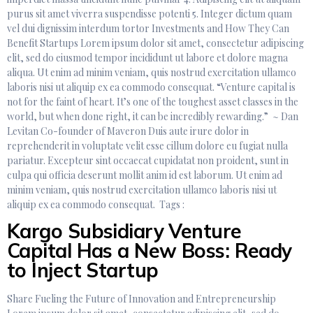
purus sit amet viverra suspendisse potenti 5. Integer dictum quam
vel dui dignissim interdum tortor Investments and How They Can
Benefit Startups Lorem ipsum dolor sit amet, consectetur adipiscing
elit, sed do eiusmod tempor incididunt ut labore et dolore magna
aliqua. Ut enim ad minim veniam, quis nostrud exercitation ullamco
laboris nisi ut aliquip ex ea commodo consequat. “Venture capital is
not for the faint of heart. It’s one of the toughest asset classes in the
world, but when done right, it can be incredibly rewarding.” ~ Dan
Levitan Co-founder of Maveron Duis aute irure dolor in
reprehenderit in voluptate velit esse cillum dolore eu fugiat nulla
pariatur. Excepteur sint occaecat cupidatat non proident, sunt in
culpa qui officia deserunt mollit anim id est laborum. Ut enim ad
minim veniam, quis nostrud exercitation ullamco laboris nisi ut
aliquip ex ea commodo consequat. Tags :
Kargo Subsidiary Venture
Capital Has a New Boss: Ready
to Inject Startup
Share Fueling the Future of Innovation and Entrepreneurship