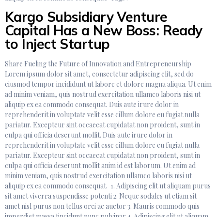
Kargo Subsidiary Venture
Capital Has a New Boss: Ready
to Inject Startup
Share Fueling the Future of Innovation and Entrepreneurship
Lorem ipsum dolor sit amet, consectetur adipiscing elit, sed do
eiusmod tempor incididunt ut labore et dolore magna aliqua. Ut enim
ad minim veniam, quis nostrud exercitation ullamco laboris nisi ut
aliquip ex ea commodo consequat. Duis aute irure dolor in
reprehenderit in voluptate velit esse cillum dolore eu fugiat nulla
pariatur. Excepteur sint occaecat cupidatat non proident, sunt in
culpa qui officia deserunt mollit. Duis aute irure dolor in
reprehenderit in voluptate velit esse cillum dolore eu fugiat nulla
pariatur. Excepteur sint occaecat cupidatat non proident, sunt in
culpa qui officia deserunt mollit anim id est laborum. Ut enim ad
minim veniam, quis nostrud exercitation ullamco laboris nisi ut
aliquip ex ea commodo consequat. 1. Adipiscing elit ut aliquam purus
sit amet viverra suspendisse potenti 2. Neque sodales ut etiam sit
amet nisl purus non tellus orci ac auctor 3. Mauris commodo quis
imperdiet massa tincidunt nunc pulvinar 4. Adipiscing elit ut aliquam