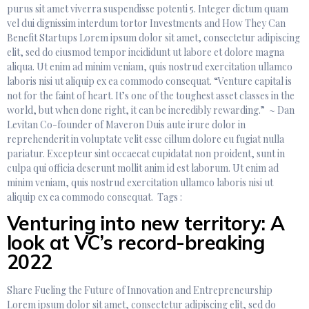
purus sit amet viverra suspendisse potenti 5. Integer dictum quam
vel dui dignissim interdum tortor Investments and How They Can
Benefit Startups Lorem ipsum dolor sit amet, consectetur adipiscing
elit, sed do eiusmod tempor incididunt ut labore et dolore magna
aliqua. Ut enim ad minim veniam, quis nostrud exercitation ullamco
laboris nisi ut aliquip ex ea commodo consequat. “Venture capital is
not for the faint of heart. It’s one of the toughest asset classes in the
world, but when done right, it can be incredibly rewarding.” ~ Dan
Levitan Co-founder of Maveron Duis aute irure dolor in
reprehenderit in voluptate velit esse cillum dolore eu fugiat nulla
pariatur. Excepteur sint occaecat cupidatat non proident, sunt in
culpa qui officia deserunt mollit anim id est laborum. Ut enim ad
minim veniam, quis nostrud exercitation ullamco laboris nisi ut
aliquip ex ea commodo consequat. Tags :
Venturing into new territory: A
look at VC’s record-breaking
2022
Share Fueling the Future of Innovation and Entrepreneurship
Lorem ipsum dolor sit amet, consectetur adipiscing elit, sed do