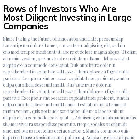
Rows of Investors Who Are
Most Diligent Investing in Large
Companies
Share Fueling the Future of Innovation and Entrepreneurship
Lorem ipsum dolor sit amet, consectetur adipiscing elit, sed do
eiusmod tempor incididunt ut labore et dolore magna aliqua. Ut enim
ad minim veniam, quis nostrud exercitation ullamco laboris nisi ut
aliquip ex ea commodo consequat. Duis aute irure dolor in
reprehenderit in voluptate velit esse cillum dolore eu fugiat nulla
pariatur. Excepteur sint occaecat cupidatat non proident, sunt in
culpa qui officia deserunt mollit. Duis aute irure dolor in
reprehenderit in voluptate velit esse cillum dolore eu fugiat nulla
pariatur. Excepteur sint occaecat cupidatat non proident, sunt in
culpa qui officia deserunt mollit anim id est laborum. Ut enim ad
minim veniam, quis nostrud exercitation ullamco laboris nisi ut
aliquip ex ea commodo consequat. 1. Adipiscing elit ut aliquam purus
sit amet viverra suspendisse potenti 2. Neque sodales ut etiam sit
amet nisl purus non tellus orci ac auctor 3. Mauris commodo quis
imperdiet massa tincidunt nunc pulvinar 4. Adipiscing elit ut aliquam