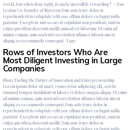
world, but when done right, it can be incredibly rewarding.” ~ Dan
Levitan Co-founder of Maveron Duis aute irure dolor in
reprehenderit in voluptate velit esse cillum dolore eu fugiat nulla
pariatur. Excepteur sint occaecat cupidatat non proident, sunt in
culpa qui officia deserunt mollit anim id est laborum. Ut enim ad
minim veniam, quis nostrud exercitation ullamco laboris nisi ut
aliquip ex ea commodo consequat. Tags :
Rows of Investors Who Are
Most Diligent Investing in Large
Companies
Share Fueling the Future of Innovation and Entrepreneurship
Lorem ipsum dolor sit amet, consectetur adipiscing elit, sed do
eiusmod tempor incididunt ut labore et dolore magna aliqua. Ut enim
ad minim veniam, quis nostrud exercitation ullamco laboris nisi ut
aliquip ex ea commodo consequat. Duis aute irure dolor in
reprehenderit in voluptate velit esse cillum dolore eu fugiat nulla
pariatur. Excepteur sint occaecat cupidatat non proident, sunt in
culpa qui officia deserunt mollit. Duis aute irure dolor in
reprehenderit in voluptate velit esse cillum dolore eu fugiat nulla