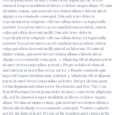
Lorem ipsum dolor sit amet, consectetur adipiscing elit, sed do
eiusmod tempor incididunt ut labore et dolore magna aliqua. Ut enim
ad minim veniam, quis nostrud exercitation ullamco laboris nisi ut
aliquip ex ea commodo consequat. Duis aute irure dolor in
reprehenderit in voluptate velit esse cillum dolore eu fugiat nulla
pariatur. Excepteur sint occaecat cupidatat non proident, sunt in
culpa qui officia deserunt mollit. Duis aute irure dolor in
reprehenderit in voluptate velit esse cillum dolore eu fugiat nulla
pariatur. Excepteur sint occaecat cupidatat non proident, sunt in
culpa qui officia deserunt mollit anim id est laborum. Ut enim ad
minim veniam, quis nostrud exercitation ullamco laboris nisi ut
aliquip ex ea commodo consequat. 1. Adipiscing elit ut aliquam purus
sit amet viverra suspendisse potenti 2. Neque sodales ut etiam sit
amet nisl purus non tellus orci ac auctor 3. Mauris commodo quis
imperdiet massa tincidunt nunc pulvinar 4. Adipiscing elit ut aliquam
purus sit amet viverra suspendisse potenti 5. Integer dictum quam
vel dui dignissim interdum tortor Investments and How They Can
Benefit Startups Lorem ipsum dolor sit amet, consectetur adipiscing
elit, sed do eiusmod tempor incididunt ut labore et dolore magna
aliqua. Ut enim ad minim veniam, quis nostrud exercitation ullamco
laboris nisi ut aliquip ex ea commodo consequat. “Venture capital is
not for the faint of heart. It’s one of the toughest asset classes in the