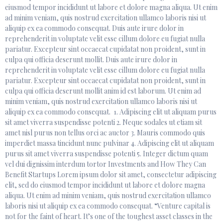
eiusmod tempor incididunt ut labore et dolore magna aliqua. Ut enim
ad minim veniam, quis nostrud exercitation ullamco laboris nisi ut
aliquip ex ea commodo consequat. Duis aute irure dolor in
reprehenderit in voluptate velit esse cillum dolore eu fugiat nulla
pariatur. Excepteur sint occaecat cupidatat non proident, sunt in
culpa qui officia deserunt mollit. Duis aute irure dolor in
reprehenderit in voluptate velit esse cillum dolore eu fugiat nulla
pariatur. Excepteur sint occaecat cupidatat non proident, sunt in
culpa qui officia deserunt mollit anim id est laborum. Ut enim ad
minim veniam, quis nostrud exercitation ullamco laboris nisi ut
aliquip ex ea commodo consequat. 1. Adipiscing elit ut aliquam purus
sit amet viverra suspendisse potenti 2. Neque sodales ut etiam sit
amet nisl purus non tellus orci ac auctor 3. Mauris commodo quis
imperdiet massa tincidunt nunc pulvinar 4. Adipiscing elit ut aliquam
purus sit amet viverra suspendisse potenti 5. Integer dictum quam
vel dui dignissim interdum tortor Investments and How They Can
Benefit Startups Lorem ipsum dolor sit amet, consectetur adipiscing
elit, sed do eiusmod tempor incididunt ut labore et dolore magna
aliqua. Ut enim ad minim veniam, quis nostrud exercitation ullamco
laboris nisi ut aliquip ex ea commodo consequat. “Venture capital is
not for the faint of heart. It’s one of the toughest asset classes in the