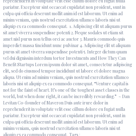
reprehenderit in voluptate velit esse cillum dolore eu fugiat nulla
pariatur. Excepteur sint occaecat cupidatat non proident, sunt in
culpa qui officia deserunt mollit anim id est laborum. Ut enim ad
minim veniam, quis nostrud exercitation ullamco laboris nisi ut
aliquip ex ea commodo consequat. 1. Adipiscing elit ut aliquam purus
sit amet viverra suspendisse potenti 2. Neque sodales ut etiam sit
amet nisl purus non tellus orci ac auctor 3. Mauris commodo quis
imperdiet massa tincidunt nunc pulvinar 4. Adipiscing elit ut aliquam
purus sit amet viverra suspendisse potenti 5. Integer dictum quam
vel dui dignissim interdum tortor Investments and How They Can
Benefit Startups Lorem ipsum dolor sit amet, consectetur adipiscing
elit, sed do eiusmod tempor incididunt ut labore et dolore magna
aliqua. Ut enim ad minim veniam, quis nostrud exercitation ullamco
laboris nisi ut aliquip ex ea commodo consequat. “Venture capital is
not for the faint of heart. It’s one of the toughest asset classes in the
world, but when done right, it can be incredibly rewarding.” ~ Dan
Levitan Co-founder of Maveron Duis aute irure dolor in
reprehenderit in voluptate velit esse cillum dolore eu fugiat nulla
pariatur. Excepteur sint occaecat cupidatat non proident, sunt in
culpa qui officia deserunt mollit anim id est laborum. Ut enim ad
minim veniam, quis nostrud exercitation ullamco laboris nisi ut
aliquip ex ea commodo consequat. Tags :