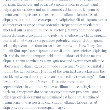
pariatur. Excepteur sint occaecat cupidatat non proident, sunt in
culpa qui officia deserunt mollit anim id est laborum. Ut enim ad
minim veniam, quis nostrud exercitation ullamco laboris nisi ut
aliquip ex ea commodo consequat. 1. Adipiscing elit ut aliquam purus
sit amet viverra suspendisse potenti 2. Neque sodales ut etiam sit
amet nisl purus non tellus orci ac auctor 3. Mauris commodo quis
imperdiet massa tincidunt nunc pulvinar 4. Adipiscing elit ut aliquam
purus sit amet viverra suspendisse potenti 5. Integer dictum quam
vel dui dignissim interdum tortor Investments and How They Can
Benefit Startups Lorem ipsum dolor sit amet, consectetur adipiscing
elit, sed do eiusmod tempor incididunt ut labore et dolore magna
aliqua. Ut enim ad minim veniam, quis nostrud exercitation ullamco
laboris nisi ut aliquip ex ea commodo consequat. “Venture capital is
not for the faint of heart. It’s one of the toughest asset classes in the
world, but when done right, it can be incredibly rewarding.” ~ Dan
Levitan Co-founder of Maveron Duis aute irure dolor in
reprehenderit in voluptate velit esse cillum dolore eu fugiat nulla
pariatur. Excepteur sint occaecat cupidatat non proident, sunt in
culpa qui officia deserunt mollit anim id est laborum. Ut enim ad
minim veniam, quis nostrud exercitation ullamco laboris nisi ut
aliquip ex ea commodo consequat. Tags :